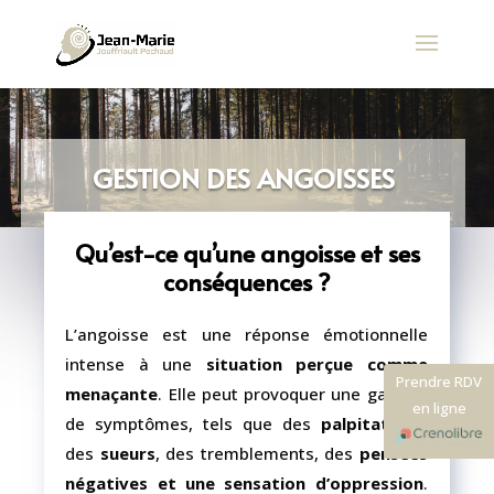
GESTION DES ANGOISSES
Qu’est-ce qu’une angoisse et ses
conséquences ?
L’angoisse est une réponse émotionnelle
intense à une
situation perçue comme
Prendre RDV
menaçante
. Elle peut provoquer une gamme
en ligne
de symptômes, tels que des
palpitations
,
des
sueurs
, des tremblements, des
pensées
négatives et une sensation d’oppression
.